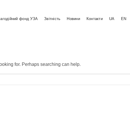
агодійний фонд УЗА
Звітність
Новини
Контакти
UA
EN
looking for. Perhaps searching can help.