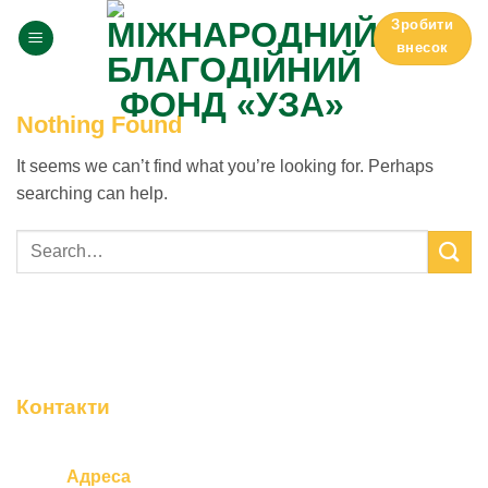
Skip
Зробити
to
внесок
content
Nothing Found
It seems we can’t find what you’re looking for. Perhaps
searching can help.
Контакти
Адреса