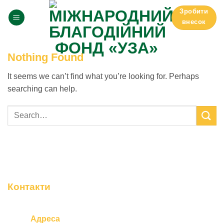
Skip
Зробити
to
внесок
content
Nothing Found
It seems we can’t find what you’re looking for. Perhaps
searching can help.
Контакти
Адреса